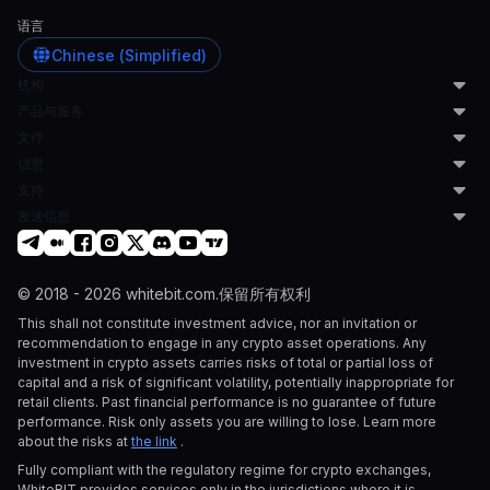
前沿，吸引新用户并增强现有用户的粘性。此外，加密
语言
即服务还可以开辟新的收入来源，并为您和您的用户提
Chinese (Simplified)
供创新的金融交易方式。
机构
产品与服务
做市商
文件
HFT 公司
市场开发计划
主要经纪人
信息
主机托管
用户协议
对冲基金
子账户
支持
反洗钱政策
博客
家族办公室
提供流动性
隐私政策
发送信息
LinkedIn
帮助中心
高净值人士
加密即服务
Cookie 政策
上市申请
代币项目
钱包地址生成
Swiss User Agreement
listing@whitebit.com
个人交易者
托管解决方案
机构要求
© 2018 - 2026 whitebit.com.保留所有权利
加密货币公司
企业付款
institutional@whitebit.com
This shall not constitute investment advice, nor an invitation or
上市合作伙伴
企业加密借贷
场外交易申请
recommendation to engage in any crypto asset operations. Any
金融科技公司
场外交易
otc@whitebit.com
investment in crypto assets carries risks of total or partial loss of
交易机器人服务
代币上市
capital and a risk of significant volatility, potentially inappropriate for
自营交易公司
经纪人计划
retail clients. Past financial performance is no guarantee of future
资产管理人
灵活的 API
performance. Risk only assets you are willing to lose. Learn more
about the risks at
the link
.
Fully compliant with the regulatory regime for crypto exchanges,
WhiteBIT provides services only in the jurisdictions where it is