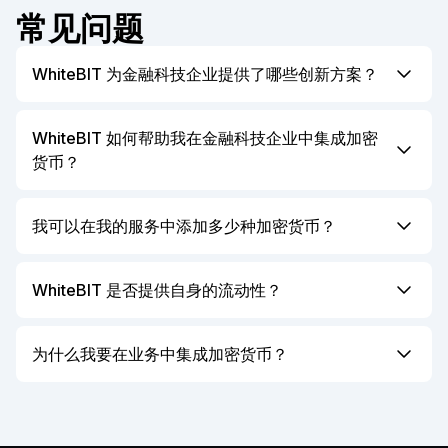
常见问题
WhiteBIT 为金融科技企业提供了哪些创新方案？
WhiteBIT 的**加密即服务（Crypto-as-a-Service）
**是为金融科技企业量身打造的解决方案，使您能够
WhiteBIT 如何帮助我在金融科技企业中集成加密
将加密货币集成到现有产品线中。它让您的业务功能更
货币？
加丰富，并开辟新的收入来源。您的用户将能够购买数
通过我们的API，您可以将加密即服务作为白标方案集
字货币、创建加密钱包等。通过 WhiteBIT 的加密即服
成到您的品牌之下，实现无缝的加密货币业务植入。简
我可以在我的服务中添加多少种加密货币？
务，您可以提高客户参与度，优化金融操作，并在快速
便的集成方式不仅确保交易安全，还可让您接触 330
发展的金融科技行业保持竞争力。
目前 WhiteBIT 支持330 多种数字货币，其中包括
多种数字资产。
BTC、USDT、ETH 等主流币种，并持续扩展更多交
WhiteBIT 是否提供自身的流动性？
易选项。
是的，WhiteBIT 提供流动性。您可以集成各种窄点差
交易对，支持多种法币与加密货币资产。这不仅确保您
为什么我要在业务中集成加密货币？
的用户享受高效的交易体验，还让 WhiteBIT 的加密即
越来越多的用户每天都在投资加密货币，集成加密货币
服务成为金融科技企业值得信赖的选择。
能够扩大您的目标客户群。采用最新的加密货币技术
（如加密即服务）将使您的金融科技企业始终位于市场