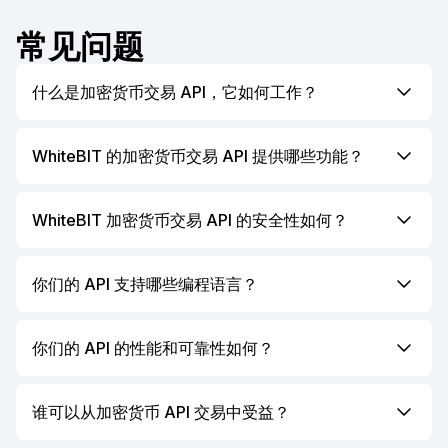
常见问题
什么是加密货币交易 API，它如何工作？
加密货币交易 API 是一种接口，允许软件开发人员与
加密货币交易所集成，访问交易功能。该接口可自动执
WhiteBIT 的加密货币交易 API 提供哪些功能？
行交易、获取实时市场数据，并帮助进行投资组合管
我们的 API 提供订单管理、投资组合跟踪、实时市场
理。借助 API，交易者和开发人员可以创建交易机器
数据访问、交易日志和历史记录支持、完整的订单类型
WhiteBIT 加密货币交易 API 的安全性如何？
人、算法系统和其他工具，以优化交易流程和操作。
支持等功能。它还能够标记市场事件。WhiteBIT 的
我们非常重视 API 的安全性和完整性。通过加密协议
API 标准确保与分析和交易工具的无缝集成。
确保访问安全，所有数据传输都经过安全保护。为防止
你们的 API 支持哪些编程语言？
未经授权的访问，我们采用 API 密钥系统，并增加了
我们的 API 可与任何支持 HTTP 请求的语言一起使
IP 地址限制和双因素身份验证等额外安全措施。此
用。我们提供 Python、JavaScript、Java、C#、PHP
你们的 API 的性能和可靠性如何？
外，我们定期进行安全审计和渗透测试，以保持
以及其他流行语言的代码示例，允许您将我们的 API
WhiteBIT 独一无二的安全标准。
我们的 API 设计用于处理大批量数据，同时确保数据
集成到几乎任何软件中。
传输中的最低延迟。我们采用分布式服务器架构和负载
谁可以从加密货币 API 交易中受益？
均衡技术，即使在高市场波动期间，也能保持稳定的性