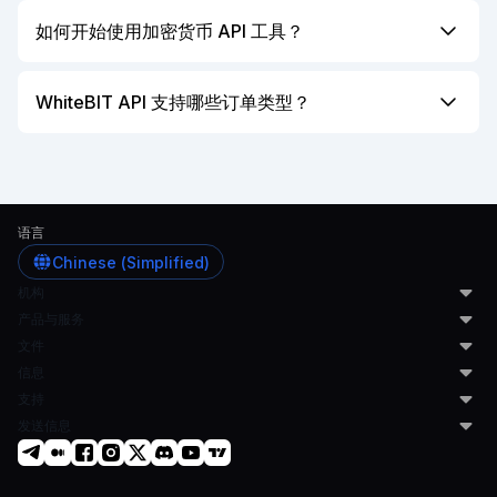
WhiteBIT 加密货币 API 交易平台为专业交易员、做市
能。
商、金融科技公司、交易服务提供商和所有希望自动化
如何开始使用加密货币 API 工具？
交易流程的市场参与者提供领先的操作安全性和性能增
您需要创建一个账户，完成 KYC 验证，并从账户设置
强。我们的 API 帮助用户实施定制的交易策略、访问
中生成 API 密钥。一旦完成这些步骤，您可以将 API
WhiteBIT API 支持哪些订单类型？
高流动性市场，并通过自动化工具更高效地管理交易。
集成到您的交易系统中，实现订单自动化、接收实时市
WhiteBIT API 支持市场订单 (Market)、限价订单
场数据以及管理您的账户。
(Limit)、止损市场订单 (Stop-Market)、止损限价订单
(Stop-Limit)、止盈 (Take Profit)、双向委托订单
(OCO)、批量限价订单 (Bulk Limit Order) 等，为交易
语言
员提供灵活的交易策略执行选项。
Chinese (Simplified)
机构
产品与服务
做市商
文件
HFT 公司
市场开发计划
主要经纪人
信息
主机托管
用户协议
对冲基金
子账户
支持
反洗钱政策
博客
家族办公室
提供流动性
隐私政策
发送信息
LinkedIn
帮助中心
高净值人士
加密即服务
Cookie 政策
上市申请
代币项目
钱包地址生成
Swiss User Agreement
listing@whitebit.com
个人交易者
托管解决方案