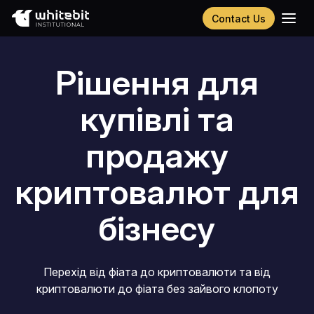
Contact Us
English
Русский
Рішення для
Español
Português
купівлі та
Chinese (Simplified)
продажу
криптовалют для
бізнесу
Перехід від фіата до криптовалюти та від
криптовалюти до фіата без зайвого клопоту