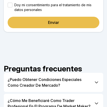
Doy mi consentimiento para el tratamiento de mis
datos personales
Enviar
Preguntas frecuentes
¿Puedo Obtener Condiciones Especiales
Como Creador De Mercado?
Sí, podemos hablar sobre niveles de comisiones
personalizados para market makers en función de
¿Cómo Me Beneficiaré Como Trader
sus volúmenes de trading: ofrecemos descuentos si
Profesional En El Programa De Market Maker?