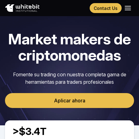
Contact Us
English
Українська
Market makers de
Русский
Português
criptomonedas
Chinese (Simplified)
Fomente su trading con nuestra completa gama de
herramientas para traders profesionales
Aplicar ahora
>$3.4T